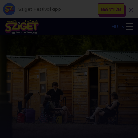
Sziget Festival app
MEGNYITOM
HU