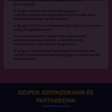
útlevél vagy vezetői engedély a szállás
átvételéhez.
A Sziget Ville Prémium kempingjegyet
személyenként kell megvásárolni azoknak, akik
belépnek a kemping területére.
A Sziget Ville Premium Kempingbe saját sátrat nem
tudsz magaddal hozni.
Az érkezésed előtt kapni fogsz egy emailt,
amelyben minden fontos, a szállásoddal
kapcsolatos információt megtalálsz.
A Sziget Ville Premium Kemping területére csak
Sziget Ville Premium kemping jeggyel rendelkezők
léphetnek be.
SZUPER SZPONZORAINK ÉS
PARTNEREINK