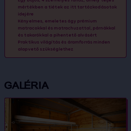
mértékben a tiétek az itt tartózkodásotok
idejére
Kényelmes, emeletes ágy prémium
matracokkal és matrachuzattal, párnákkal
és takarókkal a pihentető alvásért
Praktikus világítás és áramforrás minden
alapvető szükséglethez
GALÉRIA