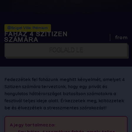
@Sziget Ville Prémium
FAHÁZ 4 SZITIZEN
from
SZÁMÁRA
FOGLALD LE
Fedezzétek fel faházunk meghitt kényelmét, amelyet 4
Szitizen számára terveztünk, hogy egy privát és
hangulatos háttérországot biztosítson számotokra a
fesztivál teljes ideje alatt. Érkezzetek meg, költözzetek
be és élvezzétek a stresszmentes szórakozást!
A jegy tartalmazza:
Egy bájos, 4 személyes faház, amely teljes