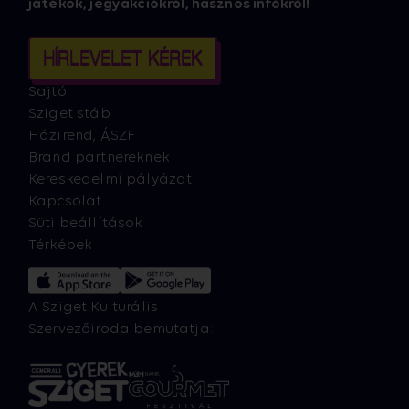
játékok, jegyakciókról, hasznos infókról!
HÍRLEVELET KÉREK
Sajtó
Sziget stáb
Házirend, ÁSZF
Brand partnereknek
Kereskedelmi pályázat
Kapcsolat
Süti beállítások
Térképek
A Sziget Kulturális
Szervezőiroda bemutatja: