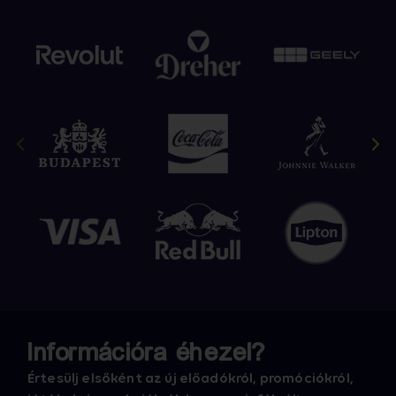
Információra éhezel?
Értesülj elsőként az új előadókról, promóciókról,