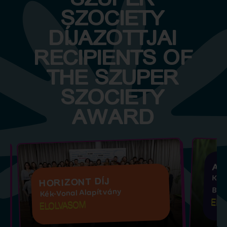
SZOCIETY
DÍJAZOTTJAI
RECIPIENTS OF
THE SZUPER
SZOCIETY
AWARD
AZ
Kam
HORIZONT DÍJ
Bal
Kék-Vonal Alapítvány
ELO
ELOLVASOM