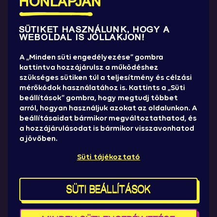
HONLAPJÁN
pedagógus és közösség dolgozik nap mint nap azon,
hogy támogassa a fiatalokat, biztonságos
SÜTIKET HASZNÁLUNK, HOGY A
közegeket teremtsen számukra, és tartós változást
WEBOLDAL IS JÓLLAKJON!
érjen el az életükben.
A SZociety a Sziget kezdeményezése, amely a
A „Minden süti engedélyezése” gombra
fiatalok mentális egészségének támogatását tűzte
kattintva hozzájárulsz a működéshez
szükséges sütiken túl a teljesítmény és célzási
ki céljául. Egész évben összekapcsolja azokat, akik
mérőkódok használatához is. Kattints a „Süti
változást szeretnének elérni: felhívja a figyelmet a
beállítások” gombra, hogy megtudj többet
mentális jóllét fontosságára, közösséget épít, és
arról, hogyan használjuk azokat az oldalunkon. A
élményekkel támogatja a 12–30 éves fiatalok jóllétét
beállításaidat bármikor megváltoztathatod, és
segítő kezdeményezéseket.
a hozzájárulásodat is bármikor visszavonhatod
Mert azok, akik maguk is kapnak figyelmet,
a jövőben.
elismerést és lehetőséget a feltöltődésre, hosszú
Süti tájékoztató
távon másokat is jobban tudnak támogatni – és egy
elfogadóbb, támogatóbb világot építeni a
következő generáció számára.
SÜTI BEÁLLÍTÁSOK
Csatlakozz a SZociety közösségéhez!
Legyél civil szervezet, szakember, nagykövet vagy