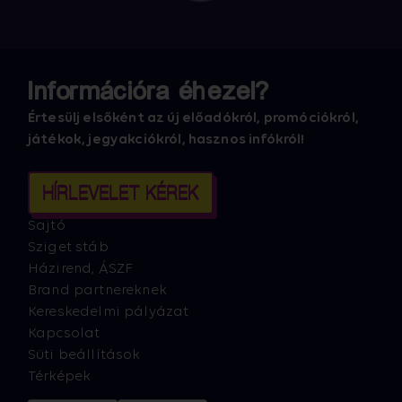
Információra éhezel?
Értesülj elsőként az új előadókról, promóciókról,
játékok, jegyakciókról, hasznos infókról!
HÍRLEVELET KÉREK
Sajtó
Sziget stáb
Házirend, ÁSZF
Brand partnereknek
Kereskedelmi pályázat
Kapcsolat
Süti beállítások
Térképek