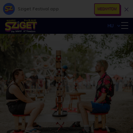
Sziget Festival app
MEGNYITOM
HU