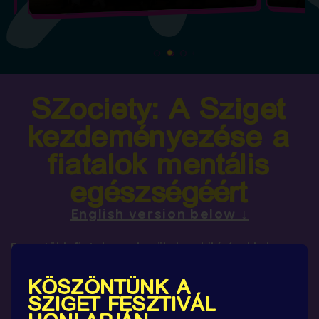
SZociety: A Sziget
kezdeményezése a
fiatalok mentális
egészségéért
English version below ↓
Egyre több fiatal szembesül olyan kihívásokkal,
amelyek hatással vannak a mentális jóllétére – a
szorongás, magány, teljesítménykényszer,
KÖSZÖNTÜNK A
bizonytalanság.
SZIGET FESZTIVÁL
Eközben számtalan szakember, civil szervezet,