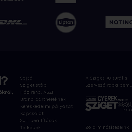
l?
Sajtó
A Sziget Kulturális
Sziget stáb
Szervezőiroda bemu
ókról,
Házirend, ÁSZF
Brand partnereknek
Kereskedelmi pályázat
Kapcsolat
Süti beállítások
Zöld minősítéseink
Térképek