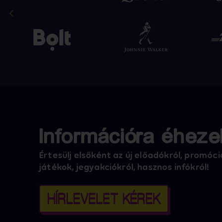
Információra éheze
Értesülj elsőként az új előadókról, promóci
játékok, jegyakciókról, hasznos infókról!
HÍRLEVELET KÉREK