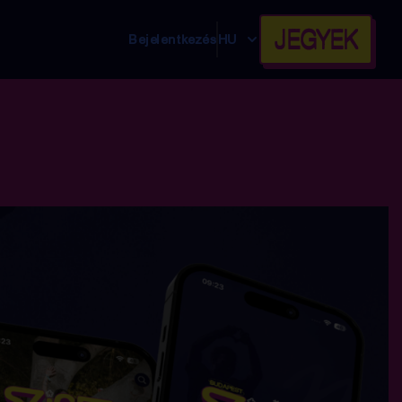
JEGYEK
Bejelentkezés
HU