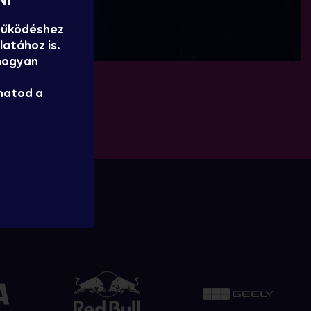
N!
 működéshez
atához is.
 hogyan
hatod a
REINK