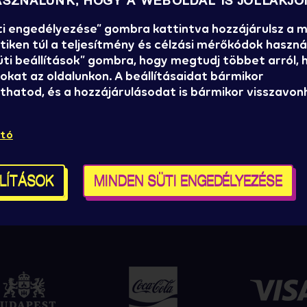
eltöltő
ASZNÁLUNK, HOGY A WEBOLDAL IS JÓLLAKJO
nnyedén
ti engedélyezése” gombra kattintva hozzájárulsz a
iken túl a teljesítmény és célzási mérőkódok használ
Süti beállítások” gombra, hogy megtudj többet arról,
okat az oldalunkon. A beállításaidat bármikor
hatod, és a hozzájárulásodat is bármikor visszavon
ató
LLÍTÁSOK
MINDEN SÜTI ENGEDÉLYEZÉSE
ER SZPONZORAINK ÉS PARTNE