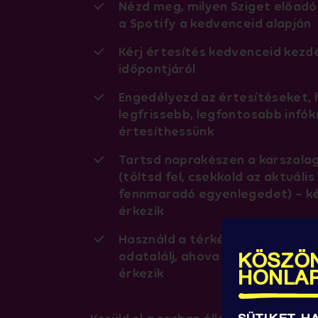
Nézd meg, milyen Sziget előadó
a Spotify a kedvenceid alapján
Kérj értesítés kedvenceid kezd
időpontjáról
Engedélyezd az értesítéseket, 
legfrissebb, legfontosabb infók
értesíthessünk
Tartsd naprakészen a karszala
(töltsd fel, csekkold az aktuális
fennmaradó egyenlegedet) – k
érkezik
Használd a térképet, hogy min
odatalálj, ahova a szíved húz –
KÖSZÖN
érkezik
HONLA