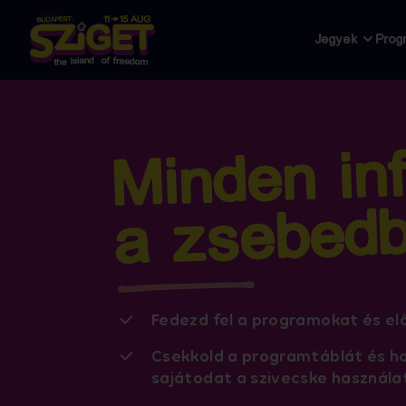
Jegyek
Prog
Minden in
a zsebed
Fedezd fel a programokat és e
Csekkold a programtáblát és ho
sajátodat a szivecske használa