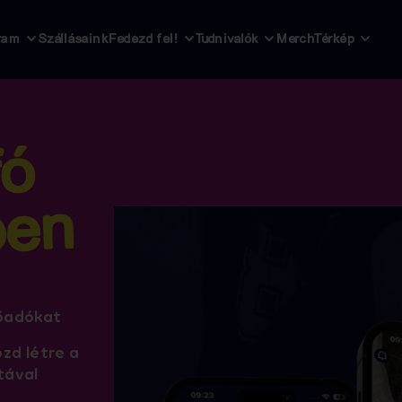
ram
Szállásaink
Fedezd fel!
Tudnivalók
Merch
Térkép
fó
ben
lőadókat
zd létre a
tával