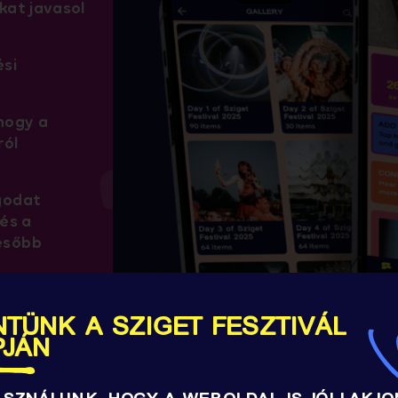
kat javasol
ési
hogy a
ról
godat
 és a
ésőbb
denhova
 később
TÜNK A SZIGET FESZTIVÁL
PJÁN