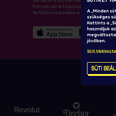
Kerüld el a sorban állást a Festipay F
SÜTIKET H
Pontoknál! A Fesztivál Fiókodból kö
A „Minden sü
feltöltheted online a karszalagodat.
szükséges süt
Kattints a „
használjuk az
megváltoztat
jövőben.
Süti tájékozt
SÜTI BEÁ
SZUP