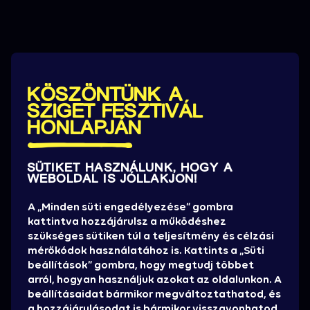
KÖSZÖNTÜNK A
SZIGET FESZTIVÁL
HONLAPJÁN
SÜTIKET HASZNÁLUNK, HOGY A
WEBOLDAL IS JÓLLAKJON!
A „Minden süti engedélyezése” gombra
kattintva hozzájárulsz a működéshez
szükséges sütiken túl a teljesítmény és célzási
mérőkódok használatához is. Kattints a „Süti
beállítások” gombra, hogy megtudj többet
Betöltés...
Betöltés...
arról, hogyan használjuk azokat az oldalunkon. A
beállításaidat bármikor megváltoztathatod, és
a hozzájárulásodat is bármikor visszavonhatod