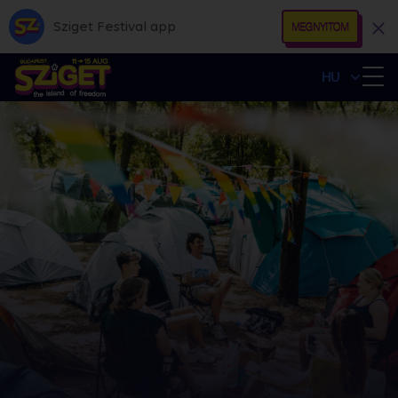
Sziget Festival app
MEGNYITOM
HU