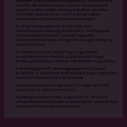
ezeknek a feltételeknek megfelelsz: visszahozod
tisztán, sérülésmentesen, minden tartozékával
együtt, a sátor saját csomagolásában. Átadási
határidő: augusztus 16. 12:00. A Sziget Sátor
leadásakor váltsd be a kauciós vouchert.
Az Alap Kempingben lévő sátraink nem
tartalmaznak kemping felszerelést. Amennyiben
otthonhagysz valamit, nem kell aggódni,
beszerezheted majd a Szigeten az egyik Kemping
Szervíz Ponton.
Az érkezésed előtt kapni fogsz egy emailt,
amelyben minden fontos, a szállásoddal vagy
kempingeddel kapcsolatos információt megtalálsz.
A szállásjegyek ill. kempingjegyek árai 5 napra
értendők. A szállás nevénél találod, hogy mekkora a
maximális kapacitása a szállásnak.
A kemping területe augusztus 11. reggel 8 órától
augusztus 16. délig tart nyitva.
Korábban érkeznél? Már augusztus 10. 18:00-tól
elfoglalhatod a helyedet a kempingben, amennyiben
Korai beköltöző jegyet vásárolsz.