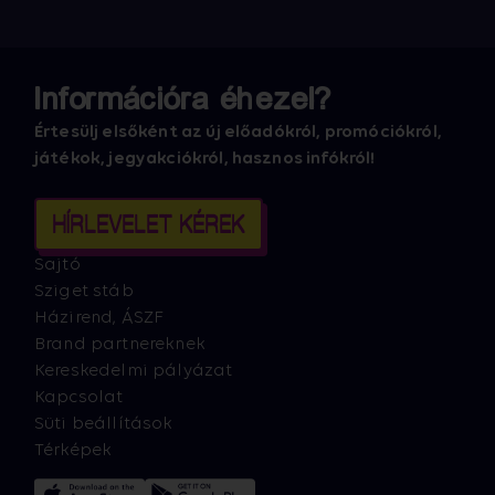
Információra éhezel?
Értesülj elsőként az új előadókról, promóciókról,
játékok, jegyakciókról, hasznos infókról!
HÍRLEVELET KÉREK
Sajtó
Sziget stáb
Házirend, ÁSZF
Brand partnereknek
Kereskedelmi pályázat
Kapcsolat
Süti beállítások
Térképek