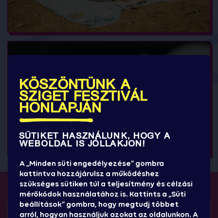
KÖSZÖNTÜNK A
+2
SZIGET FESZTIVÁL
HONLAPJÁN
SÜTIKET HASZNÁLUNK, HOGY A
WEBOLDAL IS JÓLLAKJON!
A „Minden süti engedélyezése” gombra
kattintva hozzájárulsz a működéshez
szükséges sütiken túl a teljesítmény és célzási
mérőkódok használatához is. Kattints a „Süti
beállítások” gombra, hogy megtudj többet
FONTOS TUDNIVALÓK
arról, hogyan használjuk azokat az oldalunkon. A