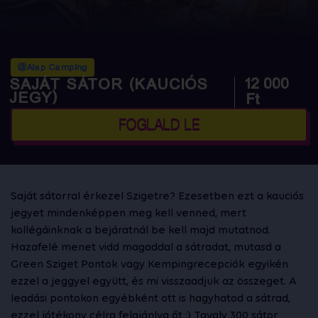
@Alap Camping
12 000
SAJÁT SÁTOR (KAUCIÓS
JEGY)
Ft
FOGLALD LE
Saját sátorral érkezel Szigetre? Ezesetben ezt a kauciós
jegyet mindenképpen meg kell venned, mert
kollégáinknak a bejáratnál be kell majd mutatnod.
Hazafelé menet vidd magaddal a sátradat, mutasd a
Green Sziget Pontok vagy Kempingrecepciók egyikén
ezzel a jeggyel együtt, és mi visszaadjuk az összeget. A
leadási pontokon egyébként ott is hagyhatod a sátrad,
ezzel jótékony célra felajánlva őt :) Tavaly 300 sátor