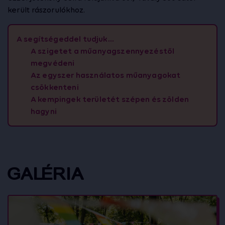
került rászorulókhoz.
A segítségeddel tudjuk...
A szigetet a műanyagszennyezéstől
megvédeni
Az egyszer használatos műanyagokat
csökkenteni
A kempingek területét szépen és zölden
hagyni
GALÉRIA