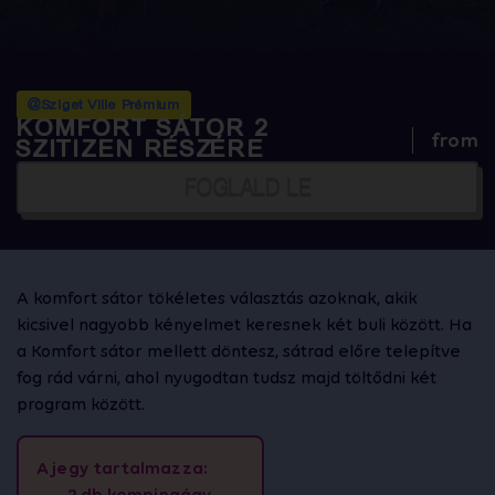
@Sziget Ville Prémium
KOMFORT SÁTOR 2
from
SZITIZEN RÉSZÉRE
FOGLALD LE
A komfort sátor tökéletes választás azoknak, akik
kicsivel nagyobb kényelmet keresnek két buli között. Ha
a Komfort sátor mellett döntesz, sátrad előre telepítve
fog rád várni, ahol nyugodtan tudsz majd töltődni két
program között.
A jegy tartalmazza:
2 db kempingágy