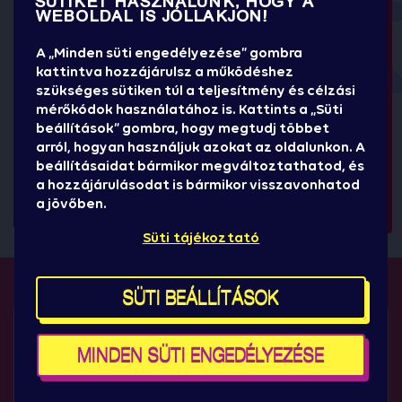
SÜTIKET HASZNÁLUNK, HOGY A
WEBOLDAL IS JÓLLAKJON!
A „Minden süti engedélyezése” gombra
kattintva hozzájárulsz a működéshez
szükséges sütiken túl a teljesítmény és célzási
mérőkódok használatához is. Kattints a „Süti
beállítások” gombra, hogy megtudj többet
arról, hogyan használjuk azokat az oldalunkon. A
beállításaidat bármikor megváltoztathatod, és
a hozzájárulásodat is bármikor visszavonhatod
a jövőben.
Süti tájékoztató
SÜTI BEÁLLÍTÁSOK
FONTOS TUDNIVALÓK:
MINDEN SÜTI ENGEDÉLYEZÉSE
5 napos bérlet / 3 napos bérlet / vagy két egymást
követő napra szóló napijegy szükséges a kemping
igénybevételéhez, amelyet külön kell
megvásárolnod.