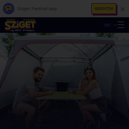
Sziget Festival app
MEGNYITOM
HU