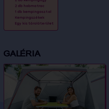
2 db habmatrac
1 db kempingasztal
Kempingszékek
Egy kis tárolóterület
GALÉRIA