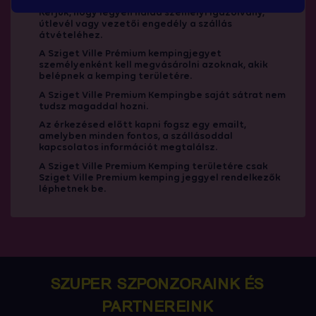
Kérjük, hogy legyen nálad személyi igazolvány,
útlevél vagy vezetői engedély a szállás
átvételéhez.
A Sziget Ville Prémium kempingjegyet
személyenként kell megvásárolni azoknak, akik
belépnek a kemping területére.
A Sziget Ville Premium Kempingbe saját sátrat nem
tudsz magaddal hozni.
Az érkezésed előtt kapni fogsz egy emailt,
amelyben minden fontos, a szállásoddal
kapcsolatos információt megtalálsz.
A Sziget Ville Premium Kemping területére csak
Sziget Ville Premium kemping jeggyel rendelkezők
léphetnek be.
SZUPER SZPONZORAINK ÉS
PARTNEREINK