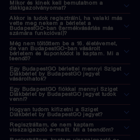
Mikor és kinek kell bemutatnom a
diákigazolványomat?
Akkor is tudok regisztrálni, ha valaki más
vette meg nekem a bérletet a
BudapestGO-ban (termékvásárlás más
számára funkcióval)?
Még nem töltöttem be a 16. életévemet,
de van BudapestGO-ban vásárolt
bérletem és kuponkódot is kaptam. Mi a
teendő?
Egy BudapestGO bérlettel mennyi Sziget
Diákbérlet by BudapestGO jegyet
vásárolhatok?
Egy BudapestGO fiókkal mennyi Sziget
Diákbérlet by BudapestGO jegyet tudok
venni?
Hogyan tudom kifizetni a Sziget
Diákbérlet by BudapestGO jegyet?
Regisztráltam, de nem kaptam
visszaigazoló e-mailt. Mi a teendőm?