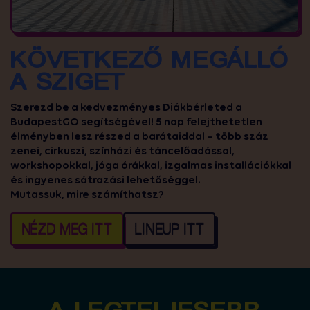
KÖVETKEZŐ MEGÁLLÓ
A SZIGET
Szerezd be a kedvezményes Diákbérleted a
BudapestGO segítségével! 5 nap felejthetetlen
élményben lesz részed a barátaiddal – több száz
zenei, cirkuszi, színházi és táncelőadással,
workshopokkal, jóga órákkal, izgalmas installációkkal
és ingyenes sátrazási lehetőséggel.
Mutassuk, mire számíthatsz?
NÉZD MEG ITT
LINEUP ITT