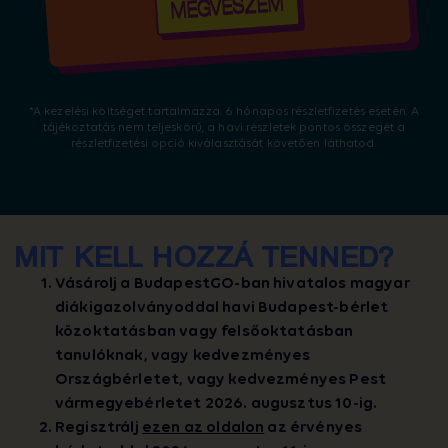
MEGVESZEM
*A kezelési költséget tartalmazza. 6 hónapos részletfizetés esetén. A
tájékoztatás nem teljeskörű, a havi részletek pontos összegét a
részletfizetési opció kiválasztását követően láthatod.
MIT KELL HOZZÁ TENNED?
Vásárolj a BudapestGO-ban hivatalos magyar
diákigazolványoddal havi Budapest-bérlet
közoktatásban vagy felsőoktatásban
tanulóknak, vagy kedvezményes
Országbérletet, vagy kedvezményes Pest
vármegyebérletet 2026. augusztus 10-ig.
Regisztrálj
ezen az oldalon
az érvényes