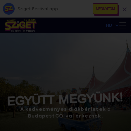
Sziget Festival app
MEGNYITOM
HU
EGYÜTT MEGYÜNK!
A kedvezményes
diákbérletek
a
BudapestGO-val érkeznek.