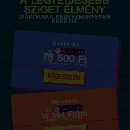
A LEGTELJESEBB
SZIGET ÉLMÉNY
DIÁKOKNAK KEDVEZMÉNYESEN
ÉRKEZIK
Diákbérlet
78 500 Ft
+ 5 103 Ft kezelési költség
MEGVESZEM
Diákbérlet
14 394 Ft/hó
6 havi részlet esetén