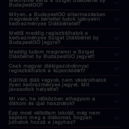
Mennyibe kerül a Sziget Diákbérlet by
BudapestGO?
Milyen, a BudapestGO alkalmazásban
megvásárolt bérlettel tudok igényelni
kedvezményes Diákbérletet?
Mettől meddig regisztrálhatok a
kedvezményes Sziget Diákbérlet by
BudapestGO jegyre?
Meddig tudom megvenni a Sziget
Diákbérlet by BudapestGO jegyet?
Csak magyar diákigazolvánnyal
regisztrálhatok a kuponkódért?
Külföldi diák vagyok, nem vásárolhatok
ilyen kedvezményes jegyet. Mit
javasoltok helyette?
Mi van, ha időközben elhagyom a
diákom és újat használok?
Épp most váltottam iskolát, még nem
kaptam meg a diákomat, hogyan
juthatok hozzá a jegyhez?