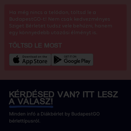
Ha még nincs a telódon, töltsd le a
BudapestGO-t! Nem csak kedvezményes
Sziget Bérletet tudsz vele behúzni, hanem
egy könnyedebb utazási élményt is.
TÖLTSD LE MOST
KÉRDÉSED VAN? ITT LESZ
A VÁLASZ!
Minden infó a Diákbérlet by BudapestGO
bérlettípusról.