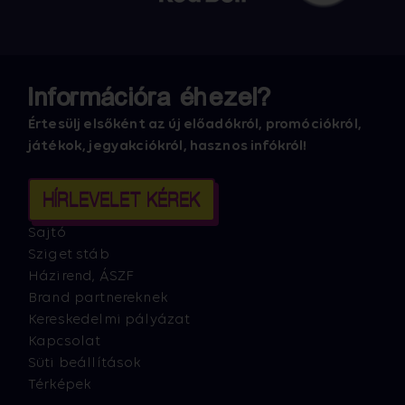
Információra éhezel?
Értesülj elsőként az új előadókról, promóciókról,
játékok, jegyakciókról, hasznos infókról!
HÍRLEVELET KÉREK
Sajtó
Sziget stáb
Házirend, ÁSZF
Brand partnereknek
Kereskedelmi pályázat
Kapcsolat
Süti beállítások
Térképek