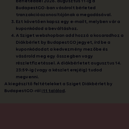
bérleteddel 2026. augusztus 11-ig a
BudapestGO-ban vásárolt bérleted
tranzakcióazonosítójának a megadásával.
Ezt követően kapsz egy e-mailt, melyben vár a
kuponkódod a beváltáshoz.
A Sziget webshopban add hozzá a kosaradhoz a
Diákbérlet by BudapestGO jegyet, írd be a
kuponkódodat a kedvezmény mezőbe és
vásárold meg egy összegben vagy
részletfizetéssel. A diákbérletet augusztus 14.
23:59-ig (vagy a készlet erejéig) tudod
megvenni.
A kiegészítő feltételeket a Sziget Diákbérlet by
BudapestGO-ról
itt találod
.