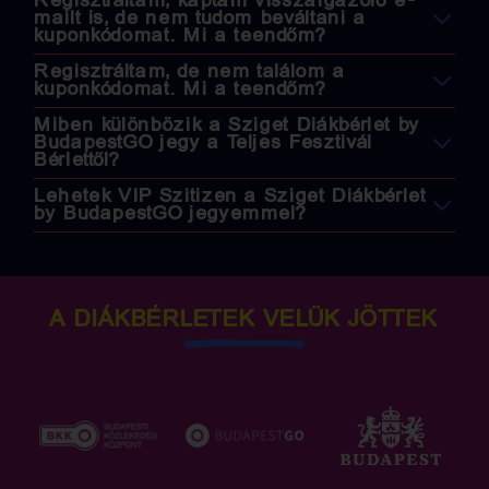
Regisztráltam, kaptam visszaigazoló e-
mailt is, de nem tudom beváltani a
kuponkódomat. Mi a teendőm?
Regisztráltam, de nem találom a
kuponkódomat. Mi a teendőm?
Miben különbözik a Sziget Diákbérlet by
BudapestGO jegy a Teljes Fesztivál
Bérlettől?
Lehetek VIP Szitizen a Sziget Diákbérlet
by BudapestGO jegyemmel?
A DIÁKBÉRLETEK VELÜK JÖTTEK