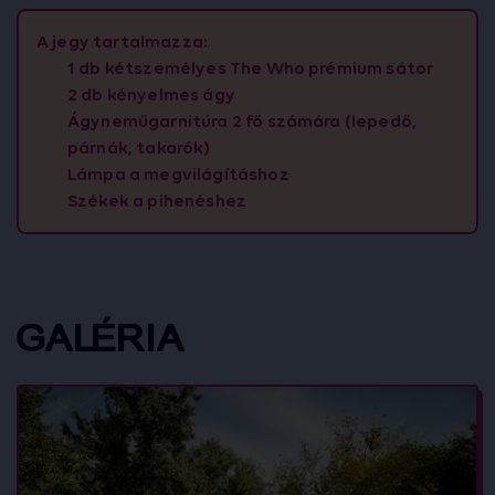
A jegy tartalmazza:
1 db kétszemélyes The Who prémium sátor
2 db kényelmes ágy
Ágyneműgarnitúra 2 fő számára (lepedő,
párnák, takarók)
Lámpa a megvilágításhoz
Székek a pihenéshez
GALÉRIA