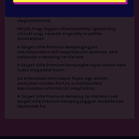
5 napos bérlet / 3 napos bérlet / vagy két egymást
követő napra szóló napijegy szükséges a kemping
igénybevételéhez, amelyet külön kell
megvásárolnod.
Kérjük, hogy legyen nálad személyi igazolvány,
útlevél vagy vezetői engedély a szállás
átvételéhez.
A Sziget Ville Prémium kempingjegyet
személyenként kell megvásárolni azoknak, akik
belépnek a kemping területére.
A Sziget Ville Premium Kempingbe saját sátrat nem
tudsz magaddal hozni.
Az érkezésed előtt kapni fogsz egy emailt,
amelyben minden fontos, a szállásoddal
kapcsolatos információt megtalálsz.
A Sziget Ville Premium Kemping területére csak
Sziget Ville Premium kemping jeggyel rendelkezők
léphetnek be.