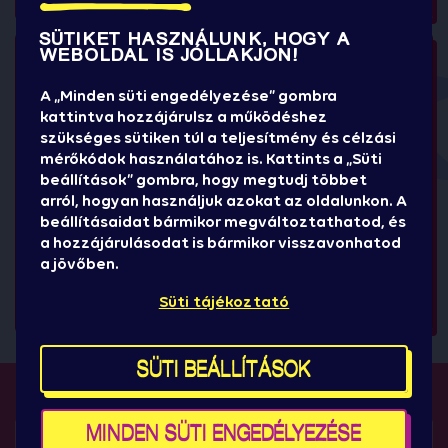
SÜTIKET HASZNÁLUNK, HOGY A
WEBOLDAL IS JÓLLAKJON!
A „Minden süti engedélyezése” gombra
kattintva hozzájárulsz a működéshez
szükséges sütiken túl a teljesítmény és célzási
mérőkódok használatához is. Kattints a „Süti
+1
beállítások” gombra, hogy megtudj többet
arról, hogyan használjuk azokat az oldalunkon. A
beállításaidat bármikor megváltoztathatod, és
a hozzájárulásodat is bármikor visszavonhatod
a jövőben.
Süti tájékoztató
SÜTI BEÁLLÍTÁSOK
MINDEN SÜTI ENGEDÉLYEZÉSE
FONTOS TUDNIVALÓK: