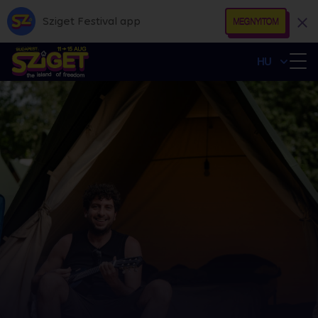
Sziget Festival app
MEGNYITOM
HU