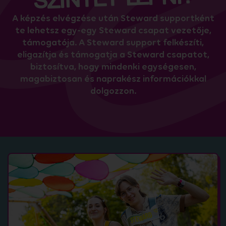
A képzés elvégzése után Steward supportként
te lehetsz egy-egy Steward csapat vezetője,
támogatója. A Steward support felkészíti,
eligazítja és támogatja a Steward csapatot,
biztosítva, hogy mindenki egységesen,
magabiztosan és naprakész információkkal
dolgozzon.