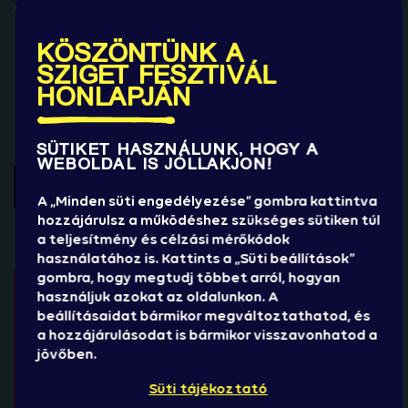
A képzés végére képes leszel:
magabiztosan jelen lenni és kommunikálni
KÖSZÖNTÜNK A
SZIGET FESZTIVÁL
átlátni és kezelni egyszerűbb helyzeteket
HONLAPJÁN
hatékonyan együttműködni egy csapatban
pontosan és érthetően információt továbbítani
SÜTIKET HASZNÁLUNK, HOGY A
WEBOLDAL IS JÓLLAKJON!
JELENTKEZEM
A „Minden süti engedélyezése” gombra kattintva
hozzájárulsz a működéshez szükséges sütiken túl
a teljesítmény és célzási mérőkódok
használatához is. Kattints a „Süti beállítások”
gombra, hogy megtudj többet arról, hogyan
használjuk azokat az oldalunkon. A
beállításaidat bármikor megváltoztathatod, és
a hozzájárulásodat is bármikor visszavonhatod a
jövőben.
Süti tájékoztató