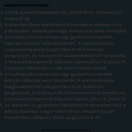
Add le a jelentkezésedet az alábbi form-on keresztül
május 31-ig.
A jelentkezések elbírálását követően a kiválasztott
pályázókat személyes vagy online interjúkra invitáljuk.
A kiválasztást követően egy gyakorlatorientált
képzési időszak veszi kezdetét. A workshopokon
megismerheted a Sziget Fesztivál önkéntes
programját, és tapasztalt szakemberektől tanulhatsz
a Steward programról. Képzési napok: július 12. július 19.
A képzési alkalmakon való részvétel kötelező.
A kiválasztást követően egy gyakorlatorientált
képzési időszak veszi kezdetét. A workshopokon
megismerheted a Sziget Fesztivál önkéntes
programját, és tapasztalt szakemberektől tanulhatsz
a Steward programról. Képzési napok: július 12. július 19.
Az elméleti és gyakorlati felkészítést követően tiéd a
pálya: Steward supportként részt veszel a Sziget
Fesztiválon. Időpont: 2026. augusztus 8–15.