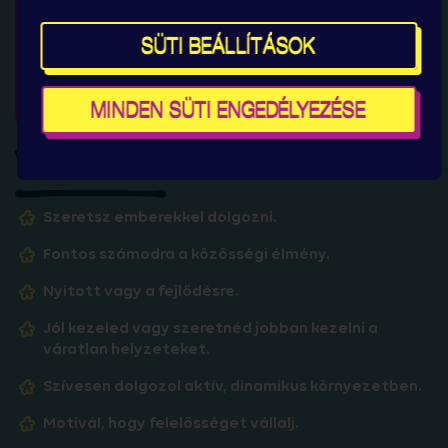
SÜTI BEÁLLÍTÁSOK
MINDEN SÜTI ENGEDÉLYEZÉSE
VÁRUNK, HA:
Szeretsz emberekkel dolgozni.
Fontos számodra a közösségi élmény.
Nyitott vagy a fejlődésre.
Jól kezeled vagy szeretnéd jobban kezelni a
váratlan helyzeteket.
Szívesen dolgozol aktív, dinamikus környezetben.
Motivál, hogy felelősséget vállalj.