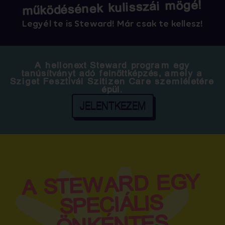
működésének kulisszái mögé!
Legyél te is Steward! Már csak te kellesz!
A hellonext Steward program egy
tanúsítványt adó felnőttképzés, amely a
Sziget Fesztivál Szitizen Care szemléletére
épül.
JELENTKEZEM
A STEWARD EGY
SPECIÁLIS