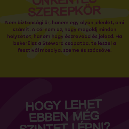
ÖNKÉNTES
SZEREPKÖR
Nem biztonsági őr, hanem egy olyan jelenlét, ami
számít. A cél nem az, hogy megoldj minden
helyzetet, hanem hogy észrevedd és jelezd. Ha
bekerülsz a Steward csapatba, te leszel a
fesztivál mosolya, szeme és szócsöve.
HOGY LEHET
EBBEN MÉG
SZINTET LÉPNI?