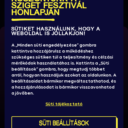
SZIGET FESZTIVÁL
HONLAPJÁN
SÜTIKET HASZNÁLUNK, HOGY A
WEBOLDAL IS JÓLLAKJON!
RAJTA VAGY A LISTÁN?
A „Minden süti engedélyezése” gombra
Információra éhezel?
kattintva hozzájárulsz a működéshez
A Super Early Bird jegyekhez csak az előregisztrált
szükséges sütiken túl a teljesítmény és célzási
Szitizenek férhetnek hozzá (kedd 10:00-tól az Early
Értesülj elsőként az új előadókról, promóciókról,
mérőkódok használatához is. Kattints a „Süti
Bird jegyekhez már mindenki). Írd be a regisztráció
játékok, jegyakciókról, hasznos infókról!
beállítások” gombra, hogy megtudj többet
során használt email címed és hajrá!
arról, hogyan használjuk azokat az oldalunkon. A
beállításaidat bármikor megváltoztathatod, és
HÍRLEVELET KÉREK
Email címed
a hozzájárulásodat is bármikor visszavonhatod
a jövőben.
Sajtó
Sziget stáb
Süti tájékoztató
Házirend, ÁSZF
Brand partnereknek
BELÉPÉS
SÜTI BEÁLLÍTÁSOK
Kereskedelmi pályázat