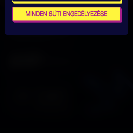
Kapcsolat
Süti beállítások
MINDEN SÜTI ENGEDÉLYEZÉSE
Térképek
A Sziget Kulturális
Szervezőiroda bemutatja:
Zöld minősítéseink