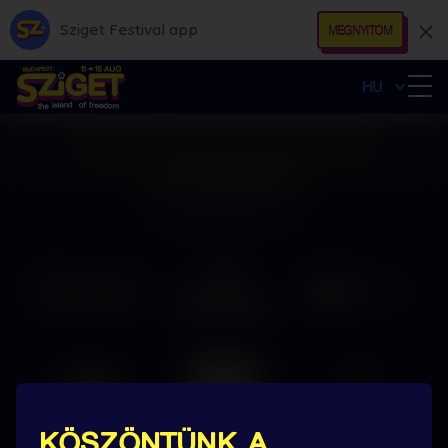
Sziget Festival app
MEGNYITOM
HU
SZUPER SZPONZORAINK ÉS
PARTNEREINK
KÖSZÖNTÜNK A