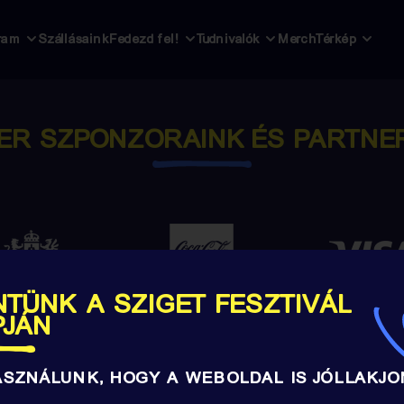
ram
Szállásaink
Fedezd fel!
Tudnivalók
Merch
Térkép
ER SZPONZORAINK ÉS PARTNE
TÜNK A SZIGET FESZTIVÁL
PJÁN
ASZNÁLUNK, HOGY A WEBOLDAL IS JÓLLAKJO