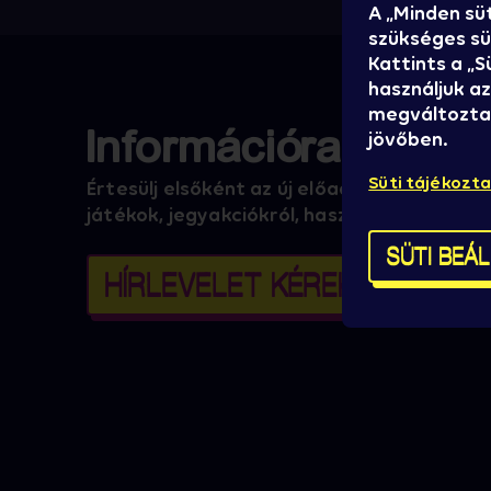
A „Minden sü
szükséges süt
Kattints a „
használjuk az
megváltoztat
Információra éheze
jövőben.
Süti tájékozt
Értesülj elsőként az új előadókról, promóci
játékok, jegyakciókról, hasznos infókról!
SÜTI BEÁ
HÍRLEVELET KÉREK