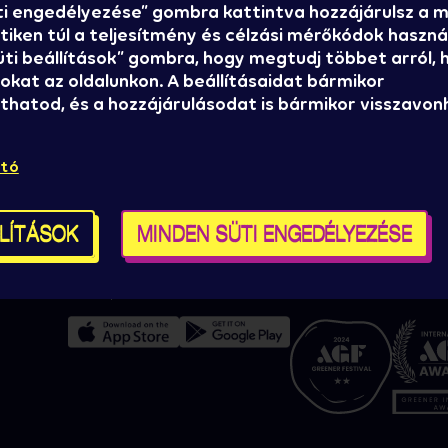
ti engedélyezése” gombra kattintva hozzájárulsz a
iken túl a teljesítmény és célzási mérőkódok használ
Süti beállítások” gombra, hogy megtudj többet arról,
okat az oldalunkon. A beállításaidat bármikor
hatod, és a hozzájárulásodat is bármikor visszavon
l?
Sajtó
A Sziget Kulturális
Sziget stáb
Szervezőiroda bemu
ató
ókról,
Házirend, ÁSZF
Brand partnereknek
Kereskedelmi pályázat
LLÍTÁSOK
MINDEN SÜTI ENGEDÉLYEZÉSE
Kapcsolat
Süti beállítások
Zöld minősítéseink
Térképek