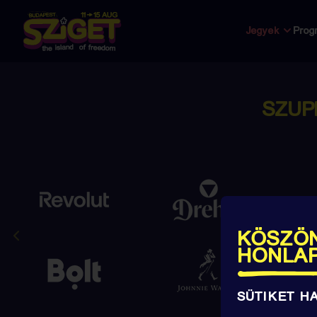
Jegyek
Prog
SZUP
KÖSZÖN
HONLA
SÜTIKET H