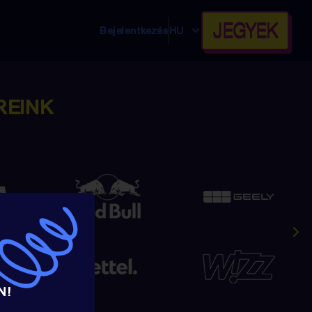
JEGYEK
Bejelentkezés
HU
REINK
N!