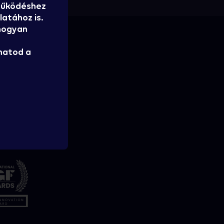
 működéshez
atához is.
 hogyan
hatod a
tatja: