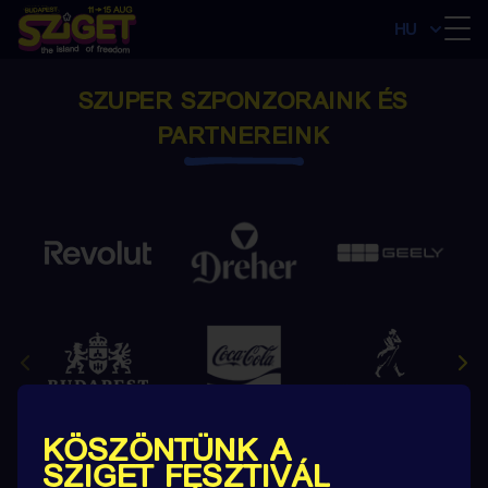
HU
SZUPER SZPONZORAINK ÉS
PARTNEREINK
KÖSZÖNTÜNK A
SZIGET FESZTIVÁL