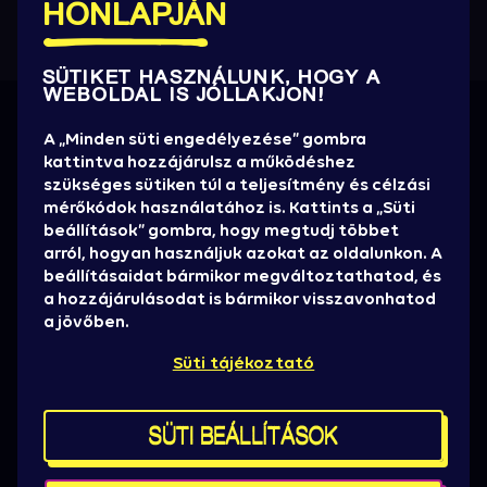
HONLAPJÁN
SÜTIKET HASZNÁLUNK, HOGY A
WEBOLDAL IS JÓLLAKJON!
Információra éhezel?
A „Minden süti engedélyezése” gombra
kattintva hozzájárulsz a működéshez
Értesülj elsőként az új előadókról, promóciókról,
szükséges sütiken túl a teljesítmény és célzási
játékok, jegyakciókról, hasznos infókról!
mérőkódok használatához is. Kattints a „Süti
beállítások” gombra, hogy megtudj többet
HÍRLEVELET KÉREK
arról, hogyan használjuk azokat az oldalunkon. A
beállításaidat bármikor megváltoztathatod, és
Sajtó
a hozzájárulásodat is bármikor visszavonhatod
Sziget stáb
a jövőben.
Házirend, ÁSZF
Süti tájékoztató
Brand partnereknek
Kereskedelmi pályázat
Kapcsolat
SÜTI BEÁLLÍTÁSOK
Süti beállítások
Térképek