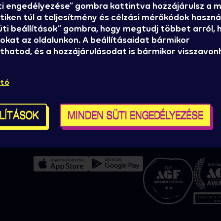
ti engedélyezése” gombra kattintva hozzájárulsz a
iken túl a teljesítmény és célzási mérőkódok használ
Süti beállítások” gombra, hogy megtudj többet arról,
okat az oldalunkon. A beállításaidat bármikor
hatod, és a hozzájárulásodat is bármikor visszavon
l?
Sajtó
A Sziget Kulturális
Sziget stáb
Szervezőiroda bemu
ató
ókról,
Házirend, ÁSZF
Brand partnereknek
Kereskedelmi pályázat
LLÍTÁSOK
MINDEN SÜTI ENGEDÉLYEZÉSE
Kapcsolat
Süti beállítások
Zöld minősítéseink
Térképek