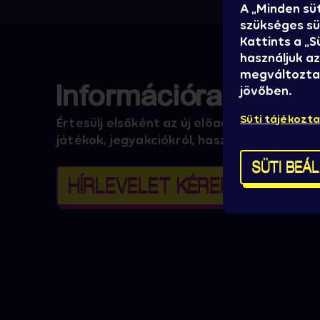
A „Minden sü
szükséges süt
Kattints a „
használjuk az
megváltoztat
Információra éheze
jövőben.
Süti tájékozt
Értesülj elsőként az új előadókról, promóci
játékok, jegyakciókról, hasznos infókról!
SÜTI BEÁ
HÍRLEVELET KÉREK