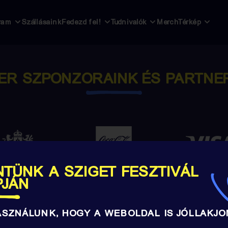
ram
Szállásaink
Fedezd fel!
Tudnivalók
Merch
Térkép
ER SZPONZORAINK ÉS PARTNE
TÜNK A SZIGET FESZTIVÁL
PJÁN
ASZNÁLUNK, HOGY A WEBOLDAL IS JÓLLAKJO