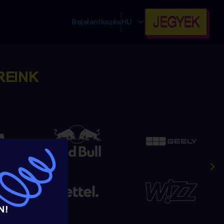
JEGYEK
Bejelentkezés
HU
REINK
N!