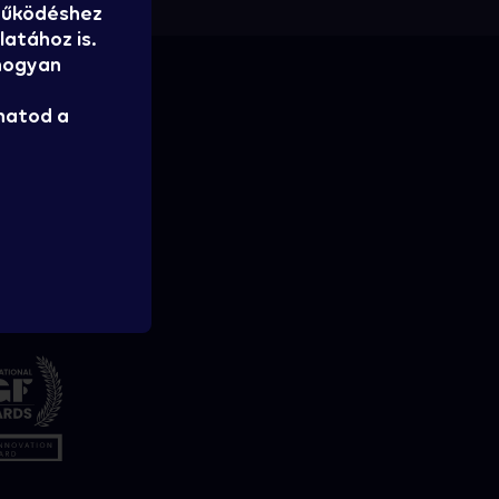
 működéshez
atához is.
 hogyan
hatod a
tatja: