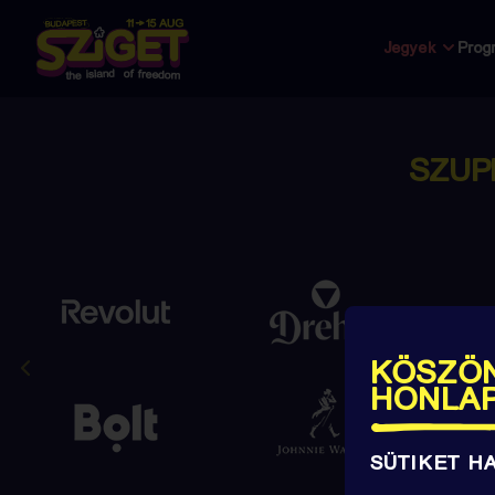
Jegyek
Prog
SZUP
KÖSZÖN
HONLA
SÜTIKET H