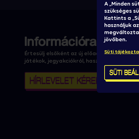
A „Minden sü
szükséges süt
Kattints a „
használjuk az
megváltoztat
Információra éheze
jövőben.
Süti tájékozt
Értesülj elsőként az új előadókról, promóci
játékok, jegyakciókról, hasznos infókról!
SÜTI BEÁ
HÍRLEVELET KÉREK