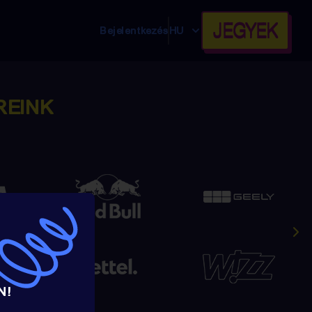
JEGYEK
Bejelentkezés
HU
REINK
N!