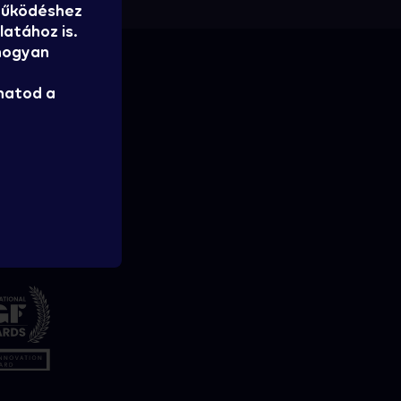
 működéshez
atához is.
 hogyan
hatod a
tatja: