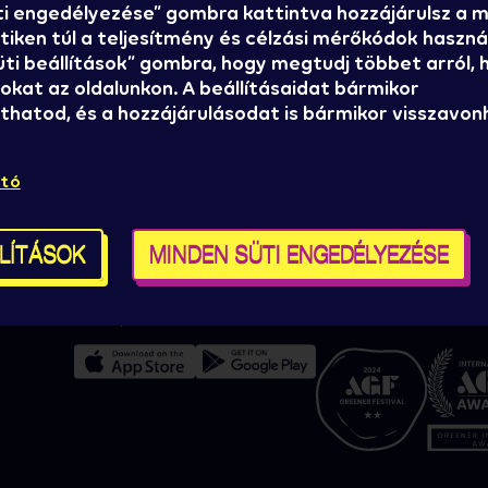
ti engedélyezése” gombra kattintva hozzájárulsz a
iken túl a teljesítmény és célzási mérőkódok használ
Süti beállítások” gombra, hogy megtudj többet arról,
okat az oldalunkon. A beállításaidat bármikor
hatod, és a hozzájárulásodat is bármikor visszavon
l?
Sajtó
A Sziget Kulturális
Sziget stáb
Szervezőiroda bemu
ató
ókról,
Házirend, ÁSZF
Brand partnereknek
Kereskedelmi pályázat
LLÍTÁSOK
MINDEN SÜTI ENGEDÉLYEZÉSE
Kapcsolat
Süti beállítások
Zöld minősítéseink
Térképek