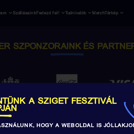
ram
Szállásaink
Fedezd fel!
Tudnivalók
Merch
Térkép
ER SZPONZORAINK ÉS PARTNE
TÜNK A SZIGET FESZTIVÁL
PJÁN
ASZNÁLUNK, HOGY A WEBOLDAL IS JÓLLAKJO