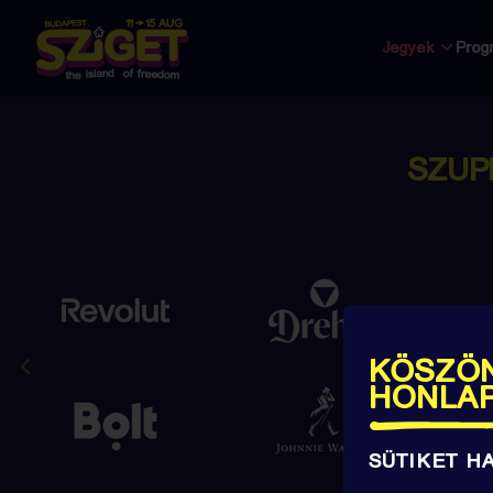
Jegyek
Prog
SZUP
KÖSZÖN
HONLA
SÜTIKET H