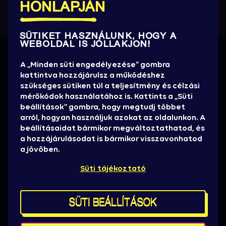
HONLAPJÁN
SÜTIKET HASZNÁLUNK, HOGY A
WEBOLDAL IS JÓLLAKJON!
Információra éhezel?
A „Minden süti engedélyezése” gombra
kattintva hozzájárulsz a működéshez
Értesülj elsőként az új előadókról, promóciókról,
szükséges sütiken túl a teljesítmény és célzási
játékok, jegyakciókról, hasznos infókról!
mérőkódok használatához is. Kattints a „Süti
beállítások” gombra, hogy megtudj többet
HÍRLEVELET KÉREK
arról, hogyan használjuk azokat az oldalunkon. A
beállításaidat bármikor megváltoztathatod, és
Sajtó
a hozzájárulásodat is bármikor visszavonhatod
Sziget stáb
a jövőben.
Házirend, ÁSZF
Süti tájékoztató
Brand partnereknek
Kereskedelmi pályázat
Kapcsolat
SÜTI BEÁLLÍTÁSOK
Süti beállítások
Térképek