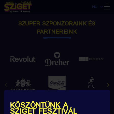
HU
SZUPER SZPONZORAINK ÉS
PARTNEREINK
KÖSZÖNTÜNK A
SZIGET FESZTIVÁL