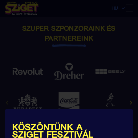
HU
SZUPER SZPONZORAINK ÉS
PARTNEREINK
KÖSZÖNTÜNK A
SZIGET FESZTIVÁL