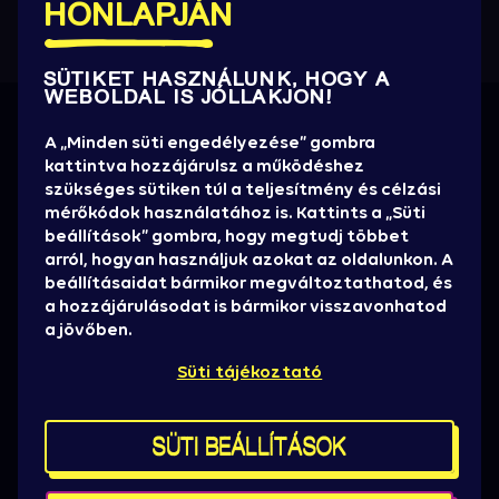
HONLAPJÁN
SÜTIKET HASZNÁLUNK, HOGY A
WEBOLDAL IS JÓLLAKJON!
Információra éhezel?
A „Minden süti engedélyezése” gombra
kattintva hozzájárulsz a működéshez
Értesülj elsőként az új előadókról, promóciókról,
szükséges sütiken túl a teljesítmény és célzási
játékok, jegyakciókról, hasznos infókról!
mérőkódok használatához is. Kattints a „Süti
beállítások” gombra, hogy megtudj többet
HÍRLEVELET KÉREK
arról, hogyan használjuk azokat az oldalunkon. A
beállításaidat bármikor megváltoztathatod, és
Sajtó
a hozzájárulásodat is bármikor visszavonhatod
Sziget stáb
a jövőben.
Házirend, ÁSZF
Süti tájékoztató
Brand partnereknek
Kereskedelmi pályázat
Kapcsolat
SÜTI BEÁLLÍTÁSOK
Süti beállítások
Térképek