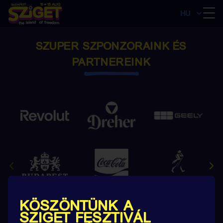
HU
SZUPER SZPONZORAINK ÉS
PARTNEREINK
KÖSZÖNTÜNK A
SZIGET FESZTIVÁL