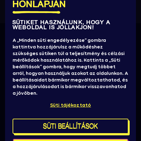
HONLAPJÁN
SÜTIKET HASZNÁLUNK, HOGY A
WEBOLDAL IS JÓLLAKJON!
Információra éhezel?
A „Minden süti engedélyezése” gombra
kattintva hozzájárulsz a működéshez
Értesülj elsőként az új előadókról, promóciókról,
szükséges sütiken túl a teljesítmény és célzási
játékok, jegyakciókról, hasznos infókról!
mérőkódok használatához is. Kattints a „Süti
beállítások” gombra, hogy megtudj többet
HÍRLEVELET KÉREK
arról, hogyan használjuk azokat az oldalunkon. A
beállításaidat bármikor megváltoztathatod, és
Sajtó
a hozzájárulásodat is bármikor visszavonhatod
Sziget stáb
a jövőben.
Házirend, ÁSZF
Süti tájékoztató
Brand partnereknek
Kereskedelmi pályázat
Kapcsolat
SÜTI BEÁLLÍTÁSOK
Süti beállítások
Térképek