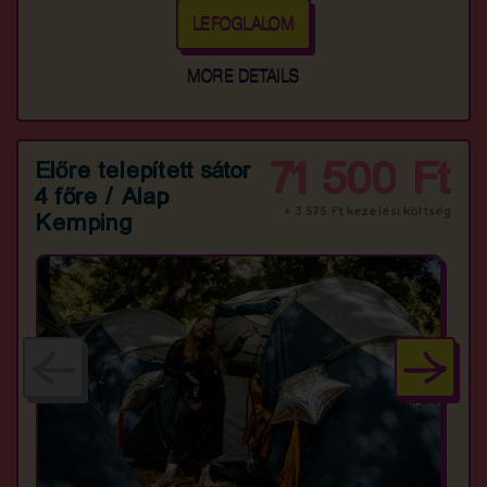
LEFOGLALOM
MORE DETAILS
71 500 Ft
Előre telepített sátor
4 főre / Alap
+ 3 575 Ft kezelési költség
Kemping