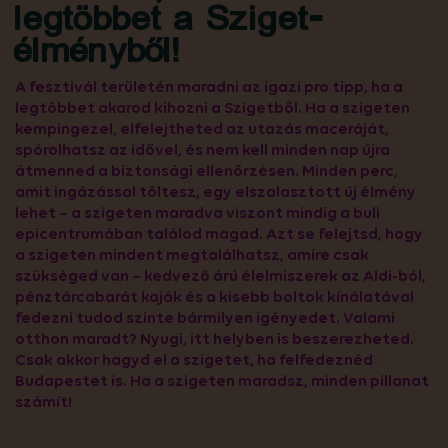
legtöbbet a Sziget-
élményből!
A fesztivál területén maradni az igazi pro tipp, ha a
legtöbbet akarod kihozni a Szigetből. Ha a szigeten
kempingezel, elfelejtheted az utazás maceráját,
spórolhatsz az idővel, és nem kell minden nap újra
átmenned a biztonsági ellenőrzésen. Minden perc,
amit ingázással töltesz, egy elszalasztott új élmény
lehet – a szigeten maradva viszont mindig a buli
epicentrumában találod magad. Azt se felejtsd, hogy
a szigeten mindent megtalálhatsz, amire csak
szükséged van – kedvező árú élelmiszerek az Aldi-ból,
pénztárcabarát kaják és a kisebb boltok kínálatával
fedezni tudod szinte bármilyen igényedet. Valami
otthon maradt? Nyugi, itt helyben is beszerezheted.
Csak akkor hagyd el a szigetet, ha felfedeznéd
Budapestet is. Ha a szigeten maradsz, minden pillanat
számít!