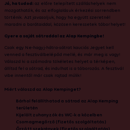
Jó, ha tudod:
az előre telepített szálláshelyek nem
mozgathatók, és az elfoglalásuk érkezési sorrendben
történik. Azt javasoljuk, hogy ha együtt szeretnél
maradni a barátaiddal, közösen keressetek táborhelyet!
Gyere a saját sátraddal az Alap Kempingbe!
Csak egy Ne-hagyj-hátra-sátrat kauciós Jegyet kell
venned a fesztiválbelépőd mellé, és már meg is vagy!
Válaszd ki a számodra tökéletes helyet a térképen,
állítsd fel a sátrad, és indulhat is a táborozás. A fesztivál
vibe innentől már csak rajtad múlik!
Miért válaszd az Alap Kempinget?
Bárhol felállíthatod a sátrad az Alap Kemping
területén
Kijelölt zuhanyzók és WC-k a közelben
Csomagmegőrző (fizetős szolgáltatás)
Őrzött szekrények (fizetős szolgáltatás)