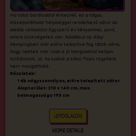
Ha több barátoddal érkeznél, ez a tágas,
elszeparálható helyiséggel rendelkező sátor az
ideális választás! Egyszerű és kényelmes, pont,
amire szükségetek van. Ráadásul az Alap
Kempingben már előre telepítve fog rátok várni,
hogy nektek már csak a jó hangulattal kelljen
törődnötök. Jó, ha tudod: a sátor fixen rögzített,
nem mozgatható.
Részletek:
1 db négyszemélyes, előre telepített sátor
Alapterület: 210 x 140 cm, max.
belmagassága 195 cm
LEFOGLALOM
MORE DETAILS