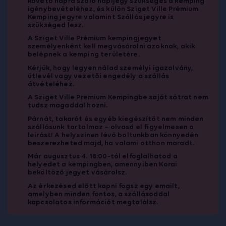
követő napra szóló napijegy szükséges a kemping
igénybevételéhez, és külön Sziget Ville Prémium
Kemping jegyre valamint Szállás jegyre is
szükséged lesz.
A Sziget Ville Prémium kempingjegyet
személyenként kell megvásárolni azoknak, akik
belépnek a kemping területére.
Kérjük, hogy legyen nálad személyi igazolvány,
útlevél vagy vezetői engedély a szállás
átvételéhez.
A Sziget Ville Premium Kempingbe saját sátrat nem
tudsz magaddal hozni.
Párnát, takarót és egyéb kiegészítőt nem minden
szállásunk tartalmaz – olvasd el figyelmesen a
leírást! A helyszínen lévő boltunkban könnyedén
beszerezheted majd, ha valami otthon maradt.
Már augusztus 4. 18:00-tól elfoglalhatod a
helyedet a kempingben, amennyiben Korai
beköltöző jegyet vásárolsz.
Az érkezésed előtt kapni fogsz egy emailt,
amelyben minden fontos, a szállásoddal
kapcsolatos információt megtalálsz.