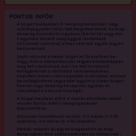
FONTOS INFÓK
A Sziget belépődet ill. kemping belépődet vagy
szállásjegyedet külön kell megvásárolnod. Az Alap
Kemping használata ingyenes (bérlettel vagy min.
2 egymást követő napijeggyel rendelkező
Szitizenek számára), ehhez nem kell egyéb jegyet
beszerezned.
Saját sátorral érkezel Szigetre? Ezesetben Ne-
hagyj-hátra-sátrat Kauciós Jegyet mindenképpen
meg kell vásárolnod, mert be kell mutatnod
kollégáinknak a sátraddal való belépéshez.
Hazafele menet vidd magaddal a sátradat, mutasd
be kollégáinknak jegyeddel együtt a Green Sziget
Pontok vagy Kemping Recepciók egyikén és
visszakapod a kaució összegét.
A Sziget kezdete előtt e-mailen elküldünk neked
minden fontos infót a kempingezéssel
kapcsolatban.
Sátornak használható terület: 2×2 méter (1-2 fő
számára), 4×2 méter (3-4 fő számára).
Párnát, takarót és egyéb kiegészítőt az Alap
Kempingben lévő szállásaink nem tartalmaznak –