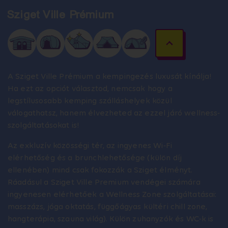
Sziget Ville Prémium
A Sziget Ville Prémium a kempingezés luxusát kínálja!
Ha ezt az opciót választod, nemcsak hogy a
legstílusosabb kemping szálláshelyek közül
válogathatsz, hanem élvezheted az ezzel járó wellness-
szolgáltatásokat is!
Az exkluzív közösségi tér, az ingyenes Wi-Fi
elérhetőség és a brunchlehetősége (külön díj
ellenében) mind csak fokozzák a Sziget élményt.
Ráadásul a Sziget Ville Premium vendégei számára
ingyenesen elérhetőek a Wellness Zone szolgáltatásai:
masszázs, jóga oktatás, függőágyas kültéri chill zone,
hangterápia, szauna világ). Külön zuhanyzók és WC-k is