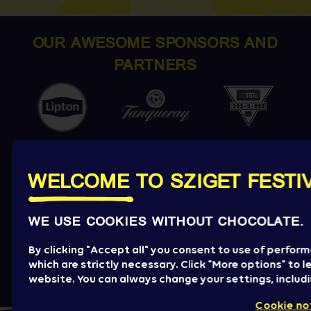
OUR AWESOME SPONSORS AND
PARTNERS
WELCOME TO SZIGET FESTI
WE USE COOKIES WITHOUT CHOCOLATE.
By clicking "Accept all" you consent to use of perfor
which are strictly necessary. Click "More options" to
website. You can always change your settings, includ
Cookie no