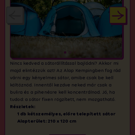
Nincs kedved a sátorállítással bajlódni? Akkor mi
majd elintézzük azt! Az Alap Kempingben fog rád
várni egy kényelmes sátor, amibe csak be kell
költöznöd. Innentől kezdve neked már csak a
bulira és a pihenésre kell koncentrálnod. Jó, ha
tudod: a sátor fixen rögzített, nem mozgatható.
Részletek:
1 db kétszemélyes, előre telepített sátor
Alapterület: 210 x 120 cm