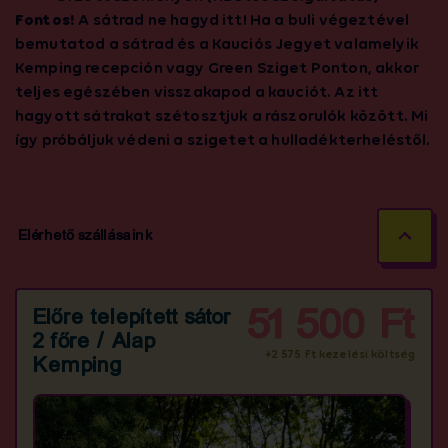
Fontos!
A sátrad ne hagyd itt! Ha a buli végeztével
bemutatod a sátrad és a Kauciós Jegyet valamelyik
Kemping recepción vagy Green Sziget Ponton, akkor
teljes egészében visszakapod a kauciót. Az itt
hagyott sátrakat szétosztjuk a rászorulók között. Mi
így próbáljuk védeni a szigetet a hulladékterheléstől.
Elérhető szállásaink
51 500 Ft
Előre telepített sátor
2 főre / Alap
+2 575 Ft kezelési költség
Kemping