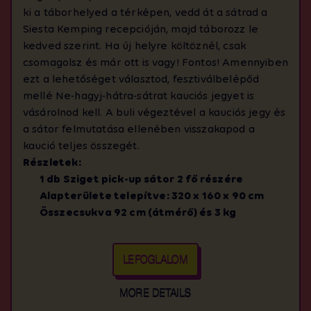
ki a táborhelyed a térképen, vedd át a sátrad a
Siesta Kemping recepcióján, majd táborozz le
kedved szerint. Ha új helyre költöznél, csak
csomagolsz és már ott is vagy! Fontos! Amennyiben
ezt a lehetőséget választod, fesztiválbelépőd
mellé Ne-hagyj-hátra-sátrat kauciós jegyet is
vásárolnod kell. A buli végeztével a kauciós jegy és
a sátor felmutatása ellenében visszakapod a
kaució teljes összegét.
Részletek:
1 db Sziget pick-up sátor 2 fő részére
Alapterülete telepítve: 320 x 160 x 90 cm
Összecsukva 92 cm (átmérő) és 3 kg
LEFOGLALOM
MORE DETAILS