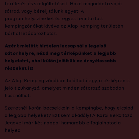
területét és szolgáltatásait. Hozd magaddal a saját
sátrad, vagy bérelj tőlünk egyet! A
programhelyszíneket és egyes fenntartott
kempingzónákat kivéve az Alap Kemping területén
bárhol letáborozhatsz.
Azért mielőtt hirtelen lecsapnál a legelső
sátorhelyre, nézd meg térképünket a legjobb
helyekért, ahol külön jelöltük az árnyékosabb
részeket is!
Az Alap Kemping zónában található egy, a térképen is
jelölt zuhanyzó, amelyet minden sátorozó szabadon
használhat.
Szeretnél korán becsekkolni a kempingbe, hogy elcsípd
a legjobb helyeket? Ezt sem akadály! A Korai Beköltöző
Jeggyel már két nappal hamarabb elfoglalhatod a
helyed.