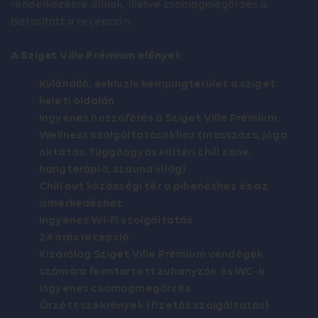
rendelkezésre állnak, illetve csomagmegőrzés is
biztosított a recepción.
A Sziget Ville Prémium előnyei:
Különálló, exkluzív kempingterület a sziget
keleti oldalán
Ingyenes hozzáférés a Sziget Ville Prémium
Wellness szolgáltatásokhoz (masszázs, jóga
oktatás, függőágyas kültéri chill zone,
hangterápia, szauna világ)
Chill out közösségi tér a pihenéshez és az
ismerkedéshez
Ingyenes Wi-Fi szolgáltatás
24 órás recepció
Kizárólag Sziget Ville Prémium vendégek
számára fenntartott zuhanyzók és WC-k
Ingyenes csomagmegőrzés
Őrzött szekrények (fizetős szolgáltatás)