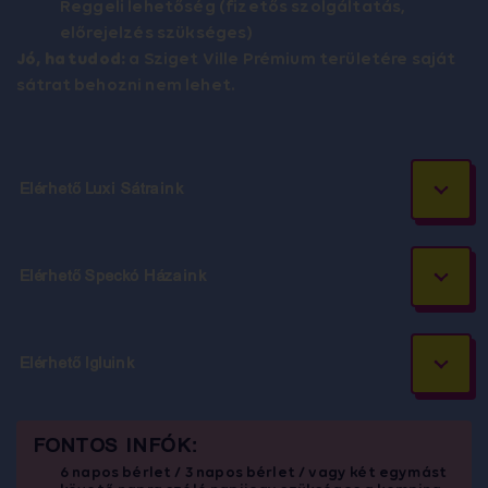
Reggeli lehetőség (fizetős szolgáltatás,
előrejelzés szükséges)
Jó, ha tudod:
a Sziget Ville Prémium területére saját
sátrat behozni nem lehet.
Elérhető Luxi Sátraink
Elérhető Speckó Házaink
Elérhető Igluink
FONTOS INFÓK:
6 napos bérlet / 3 napos bérlet / vagy két egymást