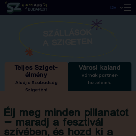
DE
SZÁLLÁSOK
A SZIGETEN
Teljes Sziget-
Városi kaland
élmény
Várnak partner-
Aludj a Szabadság
hoteleink.
Szigetén!
Élj meg minden pillanatot
– maradj a fesztivál
szívében, és hozd ki a